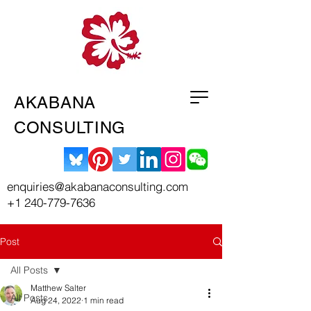
AKABANA
CONSULTING
enquiries@akabanaconsulting.com
+1 240-779-7636
Post
All Posts
Matthew Salter
All Posts
Aug 24, 2022
1 min read